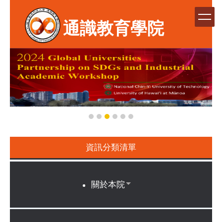
跳
到
通識教育學院
主
要
內
容
區
資訊分類清單
關於本院