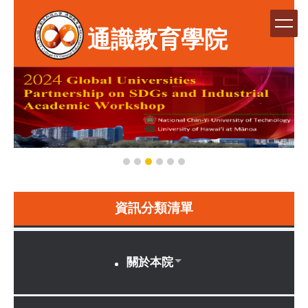
跳
到
通識教育學院
主
要
內
容
區
資訊分類清單
關於本院