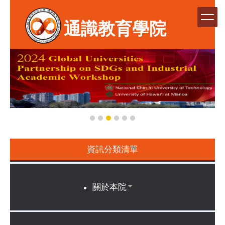
跳
到
通識教育學院
主
要
內
容
區
資訊分類清單
關於本院