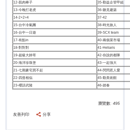
12-肌肉棒子
35-勤益企管甲組
13-今晚打老虎
36-聽見建築
14-2+2=4
37-42
15-台中冷氣團
38-時光旅人
16-台中一日遊
39-SCX team
17-有點in
40-兩個菜市場
18-對對對
41-Heliaris
19-超級大帥哥
42-你說的都隊
20-海洋珍珠堡
43-一起強大
21-七期豪宅買不起
44-閃閃惹人愛
22-四曾相似
45-勤美術館
23-櫻語武陵
46-踏春
瀏覽數:
495
友善列印
分享