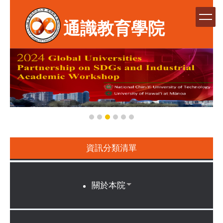
跳
到
通識教育學院
主
要
內
容
區
資訊分類清單
關於本院