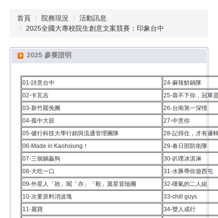
首頁
院務現況
活動訊息
2025全國大專校院生創意文案競賽：印象台中
2025 參賽證明
01-詩意台中
2
4-麻辣鮮鍋隊
02-卡瓦吉
25-蓉不下你，冠軍
03-新竹罷免團
26-台南第一深情
04-孤中大節
27-中意你
05-健行科技大學行銷與流通管理團隊
28-記得住，才有邏
06-Made in Kaohsiung！
29-春日部防衛隊
07-三個躺贏狗
30-叭噗冰淇淋
08-大吃一口
31-水豚帶你遊西屯
09-外星人「敔」闖「亦」「毅」翼星冒險團
32-嘆氣的二人組
10-次要原料消波塊
33-chill guys
11-麗寶
34-雙人成行