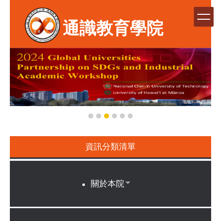
跳
到
通識教育學院
主
要
內
容
區
資訊分類清單
關於本院