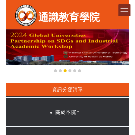
跳
到
通識教育學院
主
要
內
容
區
資訊分類清單
關於本院