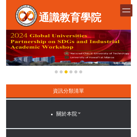
跳
到
通識教育學院
主
要
內
容
區
資訊分類清單
關於本院