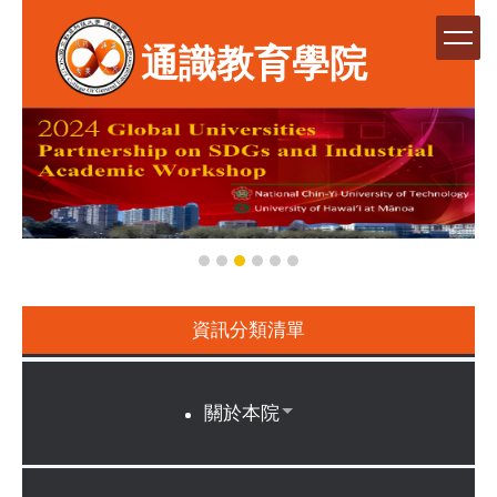
跳
到
通識教育學院
主
要
內
容
區
資訊分類清單
關於本院