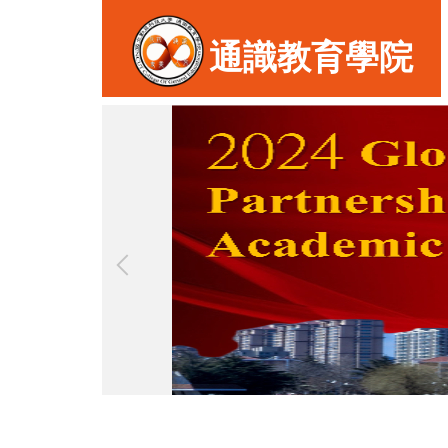
跳
到
通識教育學院
主
要
內
容
區