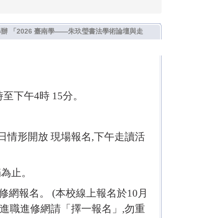
)舉辦 「2026 臺南學——朱玖瑩書法學術論壇與走
時至下午4時 15分。
日情形開放 現場報名,下午走讀活
額滿為止。
修網報名。 (本校線上報名於10月
師進職進修網請「擇一報名」,勿重