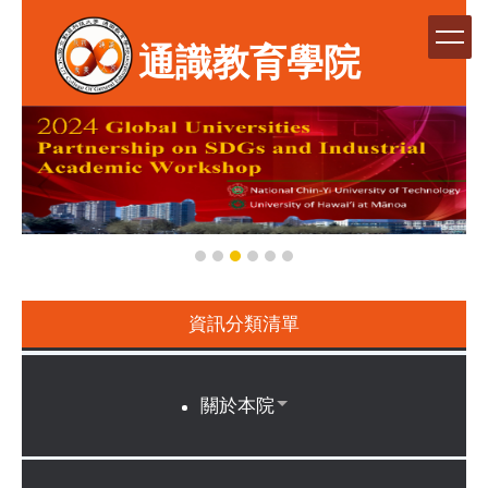
跳
到
通識教育學院
主
要
內
容
區
資訊分類清單
關於本院