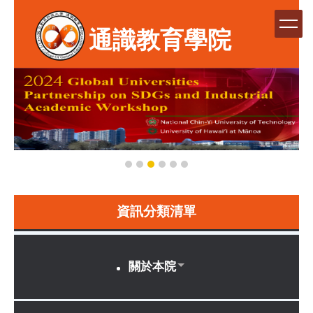
跳
到
通識教育學院
主
要
內
容
區
資訊分類清單
關於本院