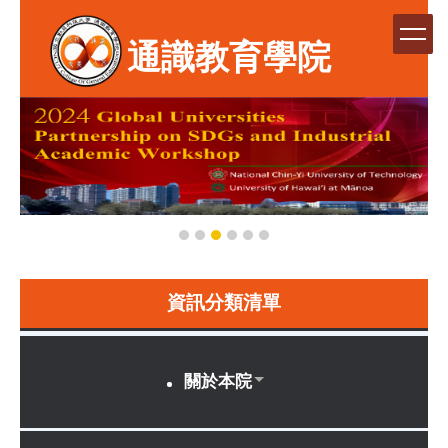
跳
到
通識教育學院
主
要
內
容
區
資訊分類清單
關於本院