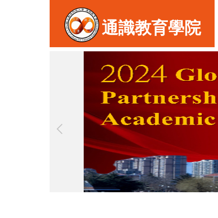
跳
到
通識教育學院
主
要
內
容
區