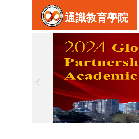
跳
到
通識教育學院
主
要
內
容
區