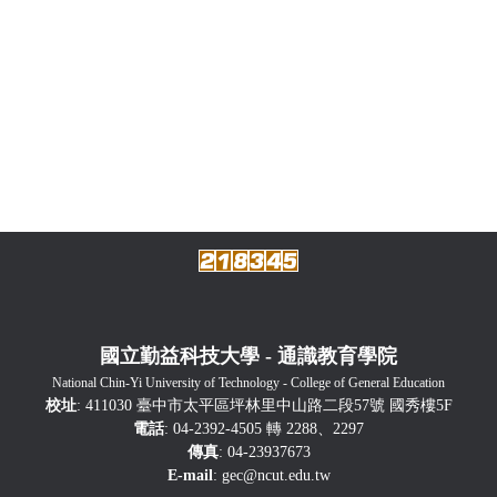
國立勤益科技大學 - 通識教育學院
National Chin-Yi University of Technology - College of General Education
校址
: 411030 臺中市太平區坪林里中山路二段57號 國秀樓5F
電話
: 04-2392-4505 轉 2288、2297
傳真
: 04-23937673
E-mail
:
gec@ncut.edu.tw