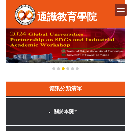
跳
到
通識教育學院
主
要
內
容
區
資訊分類清單
關於本院